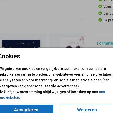
ooie
Voor 
6 moo
34 pr
Formaten
Cookies
Wij gebruiken cookies en vergelijkbare technieken om een betere
gebruikerservaring te bieden, ons websiteverkeer en onze prestaties
te analyseren en voor marketing- en sociale mediadoeleinden (het
weergeven van gepersonaliseerde advertenties).
voor je klaar!
Je kunt jouw toestemming altijd wijzigen of intrekken op ons
ons
Mail ons:
info@fuif.nl
cookiebeleid
.
Op werkdagen van
10.00 -
Accepteren
Weigeren
GOED G