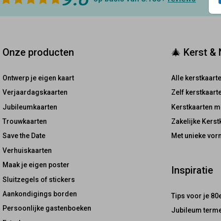
Onze producten
🎄 Kerst &
Ontwerp je eigen kaart
Alle kerstkaart
Verjaardagskaarten
Zelf kerstkaar
Jubileumkaarten
Kerstkaarten m
Trouwkaarten
Zakelijke Kerst
Save the Date
Met unieke vor
Verhuiskaarten
Maak je eigen poster
Inspiratie
Sluitzegels of stickers
Aankondigings borden
Tips voor je 80
Persoonlijke gastenboeken
Jubileum terme