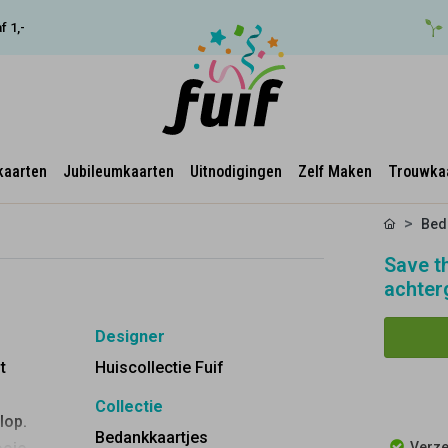
f 1,-
kaarten
Jubileumkaarten
Uitnodigingen
Zelf Maken
Trouwka
Bed
Save t
achter
Designer
t
Huiscollectie Fuif
Collectie
lop.
Bedankkaartjes
Verze