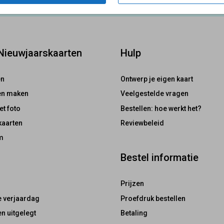
 Nieuwjaarskaarten
Hulp
en
Ontwerp je eigen kaart
ten maken
Veelgestelde vragen
et foto
Bestellen: hoe werkt het?
kaarten
Reviewbeleid
m
Bestel informatie
Prijzen
e verjaardag
Proefdruk bestellen
n uitgelegt
Betaling