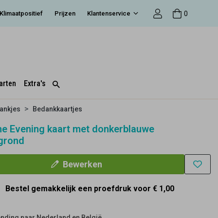
0
Klimaatpositief
Prijzen
Klantenservice
arten
Extra's
ankjes
Bedankkaartjes
he Evening kaart met donkerblauwe
grond
Bewerken
Bestel gemakkelijk een proefdruk voor
€ 1,00
nding naar Nederland en België