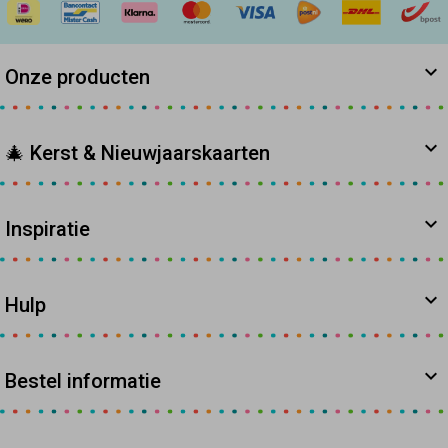
Onze producten
🎄 Kerst & Nieuwjaarskaarten
Inspiratie
Hulp
Bestel informatie