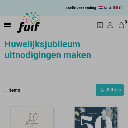
Snelle verzending
NL &
BE!
0
Huwelijksjubileum
uitnodigingen maken
Filters
…
items