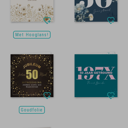
Met Hooglans!
Goudfolie