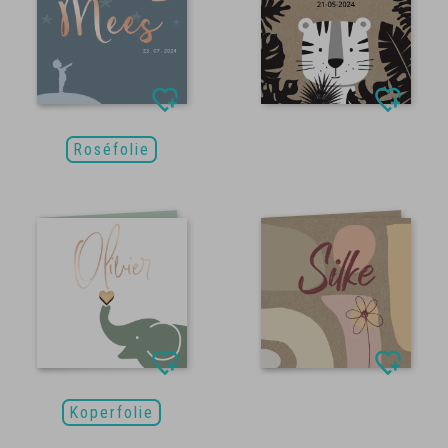
Roséfolie
Koperfolie