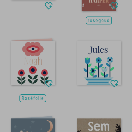
roségoud
Roséfolie