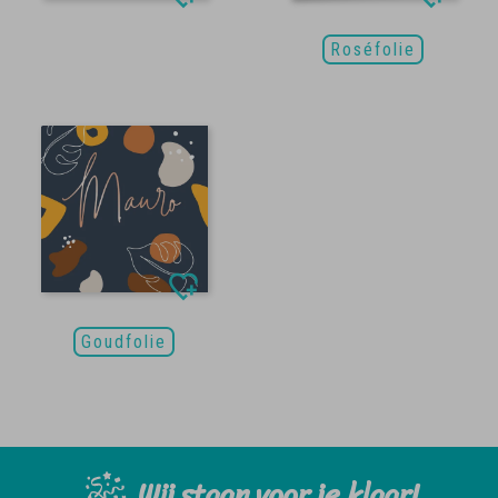
Roséfolie
Goudfolie
Wij staan voor je klaar!