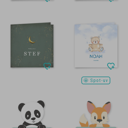
🤩 Spot-uv