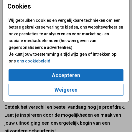
Waarom een proefdruk
Cookies
bestellen?
Wij gebruiken cookies en vergelijkbare technieken om een
betere gebruikerservaring te bieden, ons websiteverkeer en
- Ervaar de kwaliteit van ons drukwerk en papier
onze prestaties te analyseren en voor marketing- en
- Zie hoe je ontwerp er in het echt uitziet
sociale mediadoeleinden (het weergeven van
- Maak weloverwogen keuzes voor je definitieve
gepersonaliseerde advertenties).
bestelling
Je kunt jouw toestemming altijd wijzigen of intrekken op
ons
ons cookiebeleid
.
Ben je tevreden met je proefdruk? Geweldig! Plaats dan
eenvoudig je volledige bestelling en laat het feest
Accepteren
beginnen. Heb je nog vragen of wil je advies? Neem
gerust contact met ons op. We staan voor je klaar om je
Weigeren
te helpen bij het creëren van de perfecte uitnodiging.
Ontdek het verschil en bestel vandaag nog je proefdruk.
Laat je inspireren door de mogelijkheden en maak van
jouw uitnodiging een onvergetelijk begin van een
bijzondere gebeurtenis!