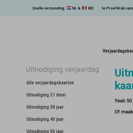
Snelle verzending
NL &
BE!
1e Proefdruk vana
Verjaardagska
Uitnodiging verjaardag
Uit
kaa
Alle verjaardagskaarten
Uitnodiging 21 diner
Yeah 50 
Uitnodiging 30 jaar
Of maak
Uitnodiging 40 jaar
Uitnodiging 50 jaar