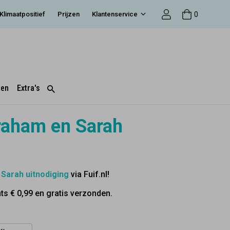
0
Klimaatpositief
Prijzen
Klantenservice
ten
Extra's
braham en Sarah
f
Sarah uitnodiging
via Fuif.nl!
s € 0,99 en gratis verzonden.