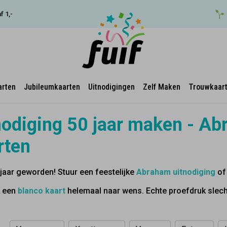
f 1,-
arten
Jubileumkaarten
Uitnodigingen
Zelf Maken
Trouwkaar
nodiging 50 jaar maken - A
rten
jaar geworden! Stuur een feestelijke
Abraham
uitnodiging
o
 een
blanco kaart
helemaal naar wens. Echte proefdruk slecht