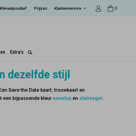
0
Klimaatpositief
Prijzen
Klantenservice
ten
Extra's
n dezelfde stijl
. Een Save the Date kaart, trouwkaart en
et een bijpassende kleur
envelop
en
sluitzegel
.