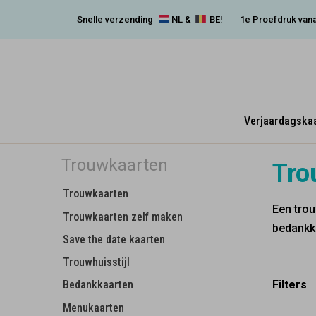
Snelle verzending
NL &
BE!
1e Proefdruk vana
Verjaardagska
Trouwkaarten
Trou
Trouwkaarten
Een trou
Trouwkaarten zelf maken
bedankka
Save the date kaarten
Trouwhuisstijl
Filters
Bedankkaarten
Menukaarten