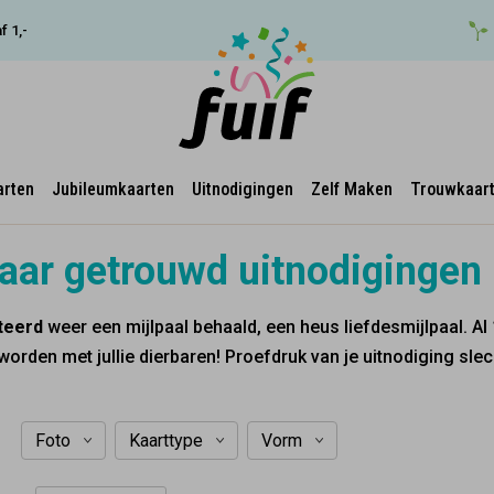
f 1,-
arten
Jubileumkaarten
Uitnodigingen
Zelf Maken
Trouwkaar
jaar getrouwd uitnodigingen
iteerd
weer een mijlpaal behaald, een heus liefdesmijlpaal. Al
worden met jullie dierbaren! Proefdruk van je uitnodiging slec
Foto
Kaarttype
Vorm