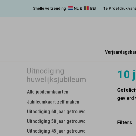
Snelle verzending
NL &
BE!
1e Proefdruk vana
Verjaardagska
Uitnodiging
10 
huwelijksjubileum
Gefelic
Alle jubileumkaarten
gevierd 
Jubileumkaart zelf maken
Uitnodiging 60 jaar getrouwd
Uitnodiging 50 jaar getrouwd
Filters
Uitnodiging 45 jaar getrouwd