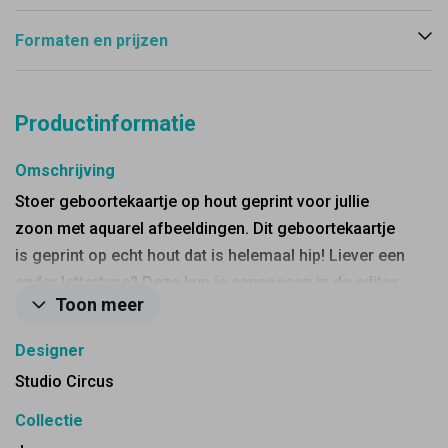
Formaten en prijzen
Productinformatie
Omschrijving
Stoer geboortekaartje op hout geprint voor jullie
zoon met aquarel afbeeldingen. Dit geboortekaartje
is geprint op echt hout dat is helemaal hip! Liever een
ander lettertype? Deze kun je aanpassen in de editor
Toon meer
Goed om te weten: • Hout is een natuurlijk product, elk
kaartje is dus verschillend • Deze kaart heeft een
Designer
langere verzendtijd: voor 18.00 uur besteld = de
Studio Circus
volgende werkdag gedrukt en verzonden • Het is
technisch niet mogelijk om wit te drukken, gebruik
Collectie
deze kleur dus niet • In principe kan het kaartje