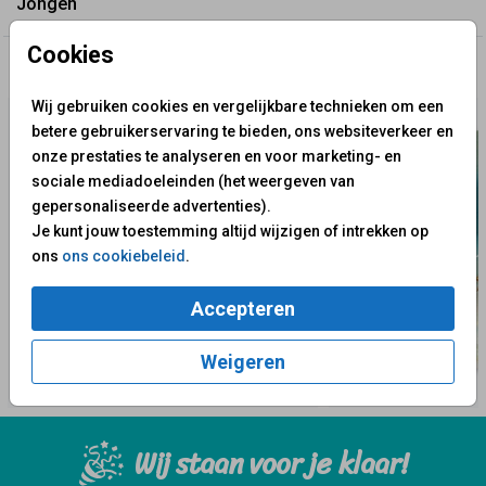
Jongen
verzonden worden met 1 postzegel, maar weeg jouw
Cookies
pakketje zelf na!
✨ Deze ontwerpen vind je misschien ook leuk
Wij gebruiken cookies en vergelijkbare technieken om een
betere gebruikerservaring te bieden, ons websiteverkeer en
onze prestaties te analyseren en voor marketing- en
sociale mediadoeleinden (het weergeven van
gepersonaliseerde advertenties).
Je kunt jouw toestemming altijd wijzigen of intrekken op
ons
ons cookiebeleid
.
Accepteren
Weigeren
Wij staan voor je klaar!