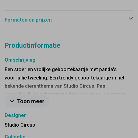
Formaten en prijzen
Productinformatie
Omschrijving
Een stoer en vrolijke geboortekaartje met panda's
voor jullie tweeling. Een trendy geboortekaartje in het
bekende dierenthema van Studio Circus. Pas
gemakkelijk de achtergrondkleur aan en vul de namen
Toon meer
van jullie kindjes in in onze editor.
Designer
Studio Circus
Collectie