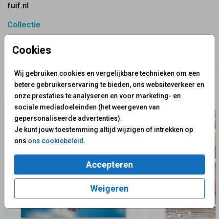
fuif.nl
Collectie
10 Jaar Getrouwd? Maak Jullie Uitnodiging | Tinnen
Cookies
Huwelijk - Fuif
Wij gebruiken cookies en vergelijkbare technieken om een
✨ Deze ontwerpen vind je misschien ook leuk
betere gebruikerservaring te bieden, ons websiteverkeer en
onze prestaties te analyseren en voor marketing- en
sociale mediadoeleinden (het weergeven van
gepersonaliseerde advertenties).
Je kunt jouw toestemming altijd wijzigen of intrekken op
ons
ons cookiebeleid
.
Accepteren
Weigeren