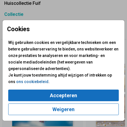
Huiscollectie Fuif
Collectie
10 Jaar Getrouwd? Maak Jullie Uitnodiging | Tinnen
Cookies
Huwelijk - Fuif
Wij gebruiken cookies en vergelijkbare technieken om een
✨ Deze ontwerpen vind je misschien ook leuk
betere gebruikerservaring te bieden, ons websiteverkeer en
onze prestaties te analyseren en voor marketing- en
sociale mediadoeleinden (het weergeven van
gepersonaliseerde advertenties).
Je kunt jouw toestemming altijd wijzigen of intrekken op
ons
ons cookiebeleid
.
Accepteren
Weigeren