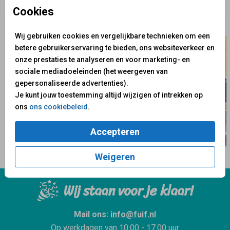
✨ Deze ontwerpen vind je misschien ook leuk
Cookies
Wij gebruiken cookies en vergelijkbare technieken om een
betere gebruikerservaring te bieden, ons websiteverkeer en
onze prestaties te analyseren en voor marketing- en
sociale mediadoeleinden (het weergeven van
gepersonaliseerde advertenties).
Je kunt jouw toestemming altijd wijzigen of intrekken op
ons
ons cookiebeleid
.
Accepteren
Weigeren
Wij staan voor je klaar!
Mail ons:
info@fuif.nl
Op werkdagen van
10.00 - 17.00 uur