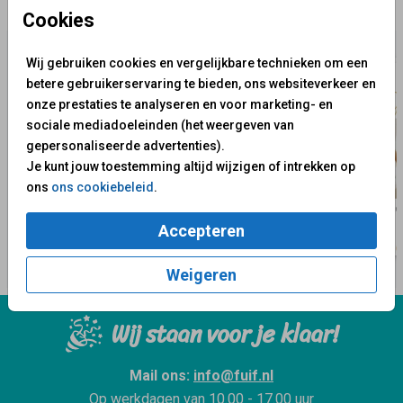
✨ Deze ontwerpen vind je misschien ook leuk
Cookies
Wij gebruiken cookies en vergelijkbare technieken om een
betere gebruikerservaring te bieden, ons websiteverkeer en
onze prestaties te analyseren en voor marketing- en
sociale mediadoeleinden (het weergeven van
gepersonaliseerde advertenties).
Je kunt jouw toestemming altijd wijzigen of intrekken op
ons
ons cookiebeleid
.
Accepteren
Weigeren
Wij staan voor je klaar!
Mail ons:
info@fuif.nl
Op werkdagen van
10.00 - 17.00 uur