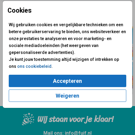
Cookies
✨ Deze ontwerpen vind je misschien ook leuk
Wij gebruiken cookies en vergelijkbare technieken om een
betere gebruikerservaring te bieden, ons websiteverkeer en
onze prestaties te analyseren en voor marketing- en
sociale mediadoeleinden (het weergeven van
gepersonaliseerde advertenties).
Je kunt jouw toestemming altijd wijzigen of intrekken op
ons
ons cookiebeleid
.
Accepteren
Weigeren
Wij staan voor je klaar!
Mail ons:
info@fuif.nl