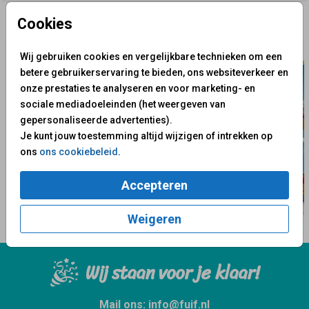
Cookies
✨ Deze ontwerpen vind je misschien ook leuk
Wij gebruiken cookies en vergelijkbare technieken om een
betere gebruikerservaring te bieden, ons websiteverkeer en
onze prestaties te analyseren en voor marketing- en
sociale mediadoeleinden (het weergeven van
gepersonaliseerde advertenties).
Je kunt jouw toestemming altijd wijzigen of intrekken op
ons
ons cookiebeleid
.
Accepteren
Weigeren
Wij staan voor je klaar!
Mail ons:
info@fuif.nl