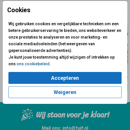
Cookies
✨ Deze ontwerpen vind je misschien ook leuk
Wij gebruiken cookies en vergelijkbare technieken om een
betere gebruikerservaring te bieden, ons websiteverkeer en
onze prestaties te analyseren en voor marketing- en
sociale mediadoeleinden (het weergeven van
gepersonaliseerde advertenties).
Je kunt jouw toestemming altijd wijzigen of intrekken op
ons
ons cookiebeleid
.
Accepteren
Weigeren
Wij staan voor je klaar!
Mail ons:
info@fuif.nl