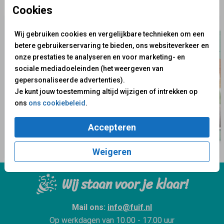
✨ Deze ontwerpen vind je misschien ook leuk
Cookies
Wij gebruiken cookies en vergelijkbare technieken om een
betere gebruikerservaring te bieden, ons websiteverkeer en
onze prestaties te analyseren en voor marketing- en
sociale mediadoeleinden (het weergeven van
gepersonaliseerde advertenties).
Je kunt jouw toestemming altijd wijzigen of intrekken op
ons
ons cookiebeleid
.
Accepteren
Weigeren
Wij staan voor je klaar!
Mail ons:
info@fuif.nl
Op werkdagen van
10.00 - 17.00 uur