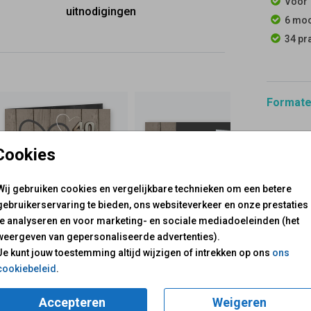
Voor 
uitnodigingen
6 moo
34 pr
Formaten
Cookies
Wij gebruiken cookies en vergelijkbare technieken om een betere
gebruikerservaring te bieden, ons websiteverkeer en onze prestaties
te analyseren en voor marketing- en sociale mediadoeleinden (het
weergeven van gepersonaliseerde advertenties).
voor je klaar!
Je kunt jouw toestemming altijd wijzigen of intrekken op ons
ons
Mail ons:
info@fuif.nl
cookiebeleid
.
Op werkdagen van
10.00 -
Accepteren
Weigeren
GOED G