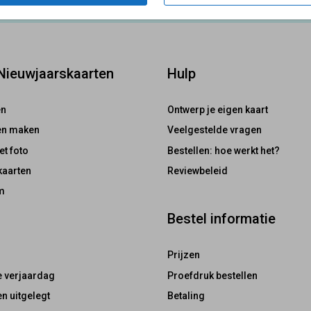
 Nieuwjaarskaarten
Hulp
en
Ontwerp je eigen kaart
ten maken
Veelgestelde vragen
et foto
Bestellen: hoe werkt het?
kaarten
Reviewbeleid
m
Bestel informatie
Prijzen
e verjaardag
Proefdruk bestellen
n uitgelegt
Betaling