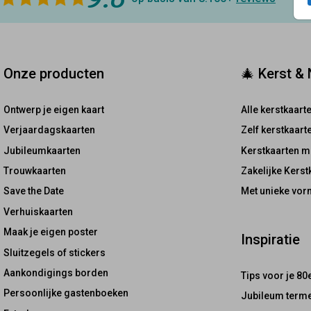
Onze producten
🎄 Kerst &
Ontwerp je eigen kaart
Alle kerstkaart
Verjaardagskaarten
Zelf kerstkaar
Jubileumkaarten
Kerstkaarten m
Trouwkaarten
Zakelijke Kerst
Save the Date
Met unieke vor
Verhuiskaarten
Maak je eigen poster
Inspiratie
Sluitzegels of stickers
Aankondigings borden
Tips voor je 80
Persoonlijke gastenboeken
Jubileum terme