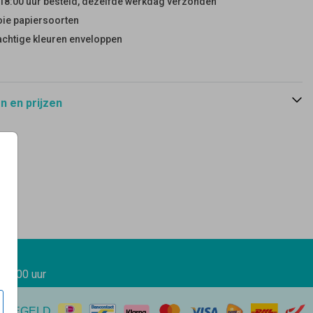
18:00 uur besteld, dezelfde werkdag verzonden
ie papiersoorten
achtige kleuren enveloppen
 en prijzen
 17.00 uur
EREGELD