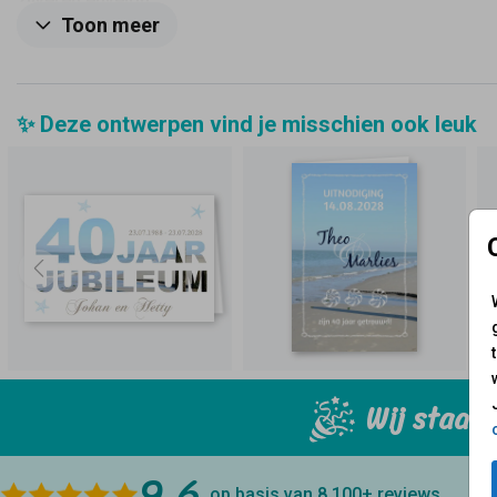
zilveren envelop.
Toon meer
✨ Deze ontwerpen vind je misschien ook leuk
Wij staan 
9.6
op basis van 8.100+
reviews