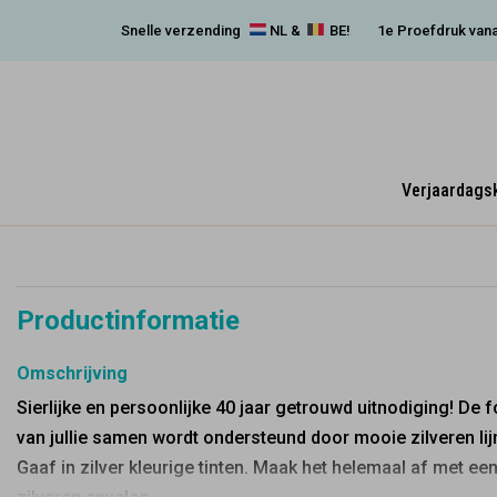
Snelle verzending
NL &
BE!
1e Proefdruk vana
Verjaardags
Productinformatie
Omschrijving
Sierlijke en persoonlijke 40 jaar getrouwd uitnodiging! De f
van jullie samen wordt ondersteund door mooie zilveren lij
Gaaf in zilver kleurige tinten. Maak het helemaal af met ee