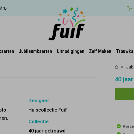
f 1,-
kaarten
Jubileumkaarten
Uitnodigingen
Zelf Maken
Trouwka
Jub
40 jaar
Designer
oto
Huiscollectie Fuif
nen.
Collectie
n
Verze
40 jaar getrouwd