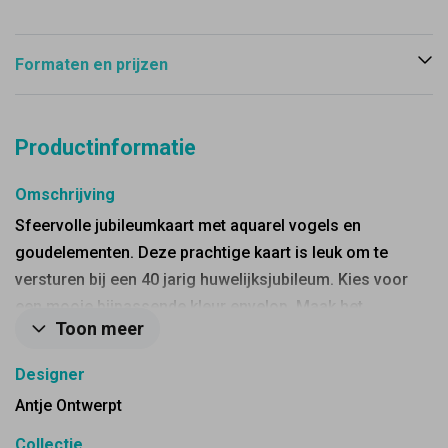
Formaten en prijzen
Productinformatie
Omschrijving
Sfeervolle jubileumkaart met aquarel vogels en
goudelementen. Deze prachtige kaart is leuk om te
versturen bij een 40 jarig huwelijksjubileum. Kies voor
een mooie bijpassende kleur envelop. Maak het
Toon meer
helemaal af met een sluitzegel.
Designer
Antje Ontwerpt
Collectie