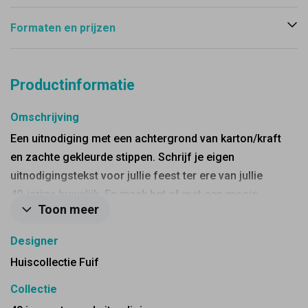
Formaten en prijzen
Productinformatie
Omschrijving
Een uitnodiging met een achtergrond van karton/kraft
en zachte gekleurde stippen. Schrijf je eigen
uitnodigingstekst voor jullie feest ter ere van jullie
40-jarige huwelijk. En maak het af met een mooie
Toon meer
groene of donkerblauwe kaart!
Designer
Huiscollectie Fuif
Collectie