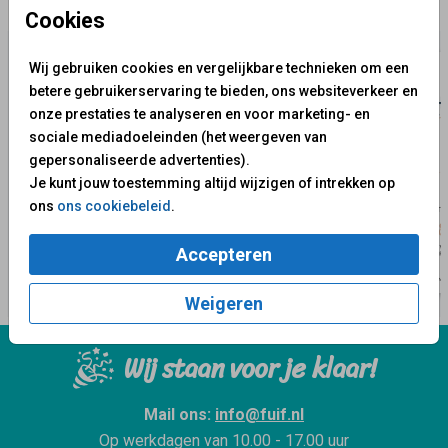
✨ Deze ontwerpen vind je misschien ook leuk
Cookies
Wij gebruiken cookies en vergelijkbare technieken om een
betere gebruikerservaring te bieden, ons websiteverkeer en
onze prestaties te analyseren en voor marketing- en
sociale mediadoeleinden (het weergeven van
gepersonaliseerde advertenties).
Je kunt jouw toestemming altijd wijzigen of intrekken op
ons
ons cookiebeleid
.
Accepteren
Weigeren
Wij staan voor je klaar!
Mail ons:
info@fuif.nl
Op werkdagen van
10.00 - 17.00 uur