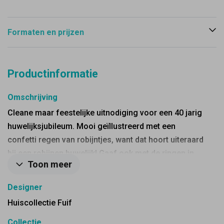
Formaten en prijzen
Productinformatie
Omschrijving
Cleane maar feestelijke uitnodiging voor een 40 jarig
huwelijksjubileum. Mooi geïllustreerd met een
confetti regen van robijntjes, want dat hoort uiteraard
bij een robijnen huwelijk! Gaaf ook met de ringen in
Toon meer
robijn rood. Maak het helemaal af met een rode
envelop.
Designer
Huiscollectie Fuif
Collectie