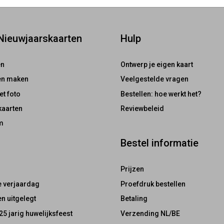
 Nieuwjaarskaarten
Hulp
en
Ontwerp je eigen kaart
ten maken
Veelgestelde vragen
et foto
Bestellen: hoe werkt het?
kaarten
Reviewbeleid
m
Bestel informatie
Prijzen
e verjaardag
Proefdruk bestellen
n uitgelegt
Betaling
25 jarig huwelijksfeest
Verzending NL/BE