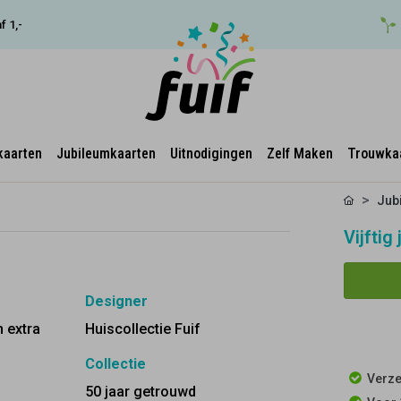
f 1,-
kaarten
Jubileumkaarten
Uitnodigingen
Zelf Maken
Trouwka
Jub
Vijftig
Designer
n extra
Huiscollectie Fuif
Collectie
Verze
50 jaar getrouwd