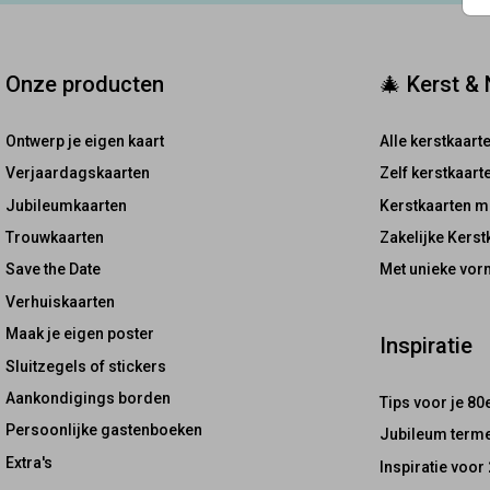
Onze producten
🎄 Kerst &
Ontwerp je eigen kaart
Alle kerstkaart
Verjaardagskaarten
Zelf kerstkaar
Jubileumkaarten
Kerstkaarten m
Trouwkaarten
Zakelijke Kerst
Save the Date
Met unieke vor
Verhuiskaarten
Maak je eigen poster
Inspiratie
Sluitzegels of stickers
Aankondigings borden
Tips voor je 80
Persoonlijke gastenboeken
Jubileum terme
Extra's
Inspiratie voor 