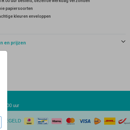
18:00 uur besteld, dezelfde werkdag verzonden
ie papiersoorten
achtige kleuren enveloppen
 en prijzen
 17.00 uur
EREGELD