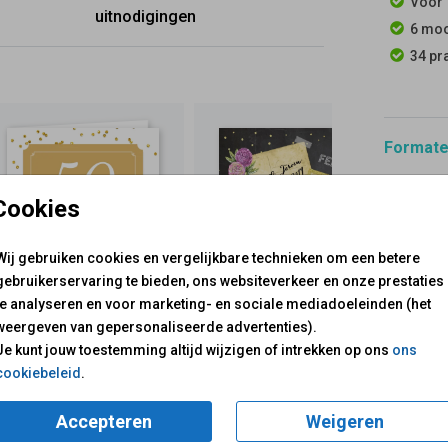
Voor 
uitnodigingen
6 moo
34 pr
Formaten
Cookies
Wij gebruiken cookies en vergelijkbare technieken om een betere
gebruikerservaring te bieden, ons websiteverkeer en onze prestaties
te analyseren en voor marketing- en sociale mediadoeleinden (het
weergeven van gepersonaliseerde advertenties).
voor je klaar!
Mail ons:
info@fuif.nl
Je kunt jouw toestemming altijd wijzigen of intrekken op ons
ons
Op werkdagen van
10.00 -
cookiebeleid
.
GOED G
Accepteren
Weigeren