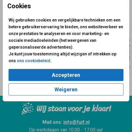
✨ Deze ontwerpen vind je misschien ook leuk
Cookies
Wij gebruiken cookies en vergelijkbare technieken om een
betere gebruikerservaring te bieden, ons websiteverkeer en
onze prestaties te analyseren en voor marketing- en
sociale mediadoeleinden (het weergeven van
gepersonaliseerde advertenties).
Je kunt jouw toestemming altijd wijzigen of intrekken op
ons
ons cookiebeleid
.
Accepteren
Weigeren
Wij staan voor je klaar!
Mail ons:
info@fuif.nl
Op werkdagen van
10.00 - 17.00 uur