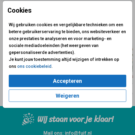
Cookies
✨ Deze ontwerpen vind je misschien ook leuk
Wij gebruiken cookies en vergelijkbare technieken om een
betere gebruikerservaring te bieden, ons websiteverkeer en
onze prestaties te analyseren en voor marketing- en
sociale mediadoeleinden (het weergeven van
gepersonaliseerde advertenties).
Je kunt jouw toestemming altijd wijzigen of intrekken op
ons
ons cookiebeleid
.
Accepteren
Weigeren
Wij staan voor je klaar!
Mail ons:
info@fuif.nl