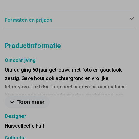
Formaten en prijzen
Productinformatie
Omschrijving
Uitnodiging 60 jaar getrouwd met foto en goudlook
zestig. Gave houtlook achtergrond en vrolijke
lettertypes. De tekst is geheel naar wens aanpasbaar.
Kies voor een bijpassende envelop en sluitzegel om
Toon meer
het af te maken.
Designer
Huiscollectie Fuif
Collectie