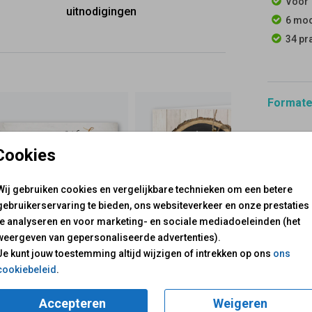
Voor 
uitnodigingen
6 moo
34 pr
Formaten
Cookies
Wij gebruiken cookies en vergelijkbare technieken om een betere
gebruikerservaring te bieden, ons websiteverkeer en onze prestaties
te analyseren en voor marketing- en sociale mediadoeleinden (het
weergeven van gepersonaliseerde advertenties).
voor je klaar!
Je kunt jouw toestemming altijd wijzigen of intrekken op ons
ons
Mail ons:
info@fuif.nl
cookiebeleid
.
Op werkdagen van
10.00 -
Accepteren
Weigeren
GOED G