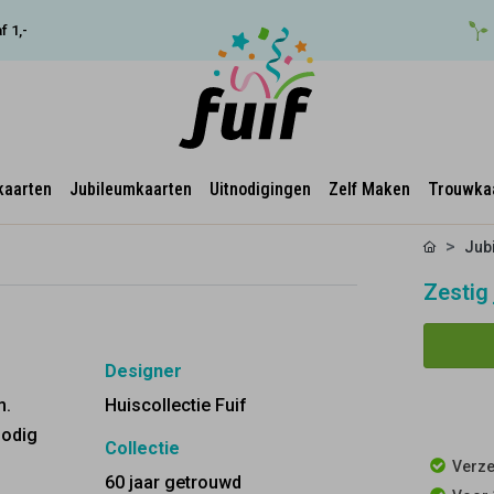
f 1,-
kaarten
Jubileumkaarten
Uitnodigingen
Zelf Maken
Trouwka
Jub
Zestig
Designer
m.
Huiscollectie Fuif
Nodig
Collectie
Verze
60 jaar getrouwd