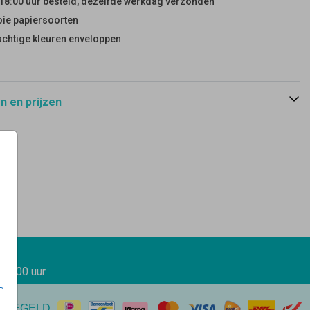
18:00 uur besteld, dezelfde werkdag verzonden
ie papiersoorten
achtige kleuren enveloppen
 en prijzen
 17.00 uur
EREGELD