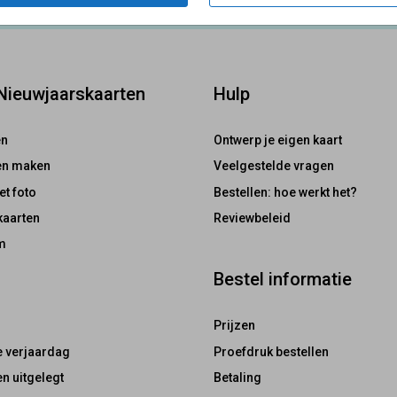
 Nieuwjaarskaarten
Hulp
en
Ontwerp je eigen kaart
ten maken
Veelgestelde vragen
et foto
Bestellen: hoe werkt het?
kaarten
Reviewbeleid
m
Bestel informatie
Prijzen
e verjaardag
Proefdruk bestellen
n uitgelegt
Betaling