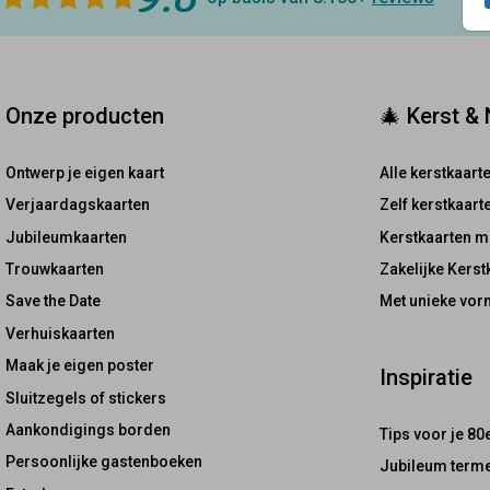
Onze producten
🎄 Kerst &
Ontwerp je eigen kaart
Alle kerstkaart
Verjaardagskaarten
Zelf kerstkaar
Jubileumkaarten
Kerstkaarten m
Trouwkaarten
Zakelijke Kerst
Save the Date
Met unieke vor
Verhuiskaarten
Maak je eigen poster
Inspiratie
Sluitzegels of stickers
Aankondigings borden
Tips voor je 80
Persoonlijke gastenboeken
Jubileum terme