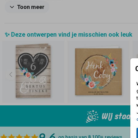
bijpassende kleur envelop.
Toon meer
✨ Deze ontwerpen vind je misschien ook leuk
Wij staan 
9.6
op basis van 8.100+
reviews