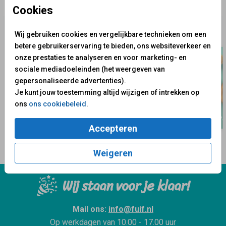
✨ Deze ontwerpen vind je misschien ook leuk
Cookies
Wij gebruiken cookies en vergelijkbare technieken om een
betere gebruikerservaring te bieden, ons websiteverkeer en
onze prestaties te analyseren en voor marketing- en
sociale mediadoeleinden (het weergeven van
gepersonaliseerde advertenties).
Je kunt jouw toestemming altijd wijzigen of intrekken op
ons
ons cookiebeleid
.
Accepteren
Weigeren
Wij staan voor je klaar!
Mail ons:
info@fuif.nl
Op werkdagen van
10.00 - 17.00 uur