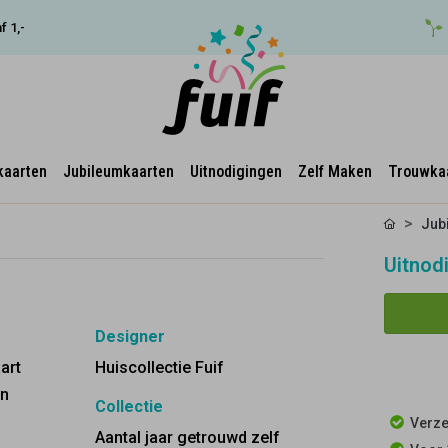
f 1,-
kaarten
Jubileumkaarten
Uitnodigingen
Zelf Maken
Trouwka
Jub
Uitnodi
Designer
art
Huiscollectie Fuif
en
Collectie
Verze
Aantal jaar getrouwd zelf