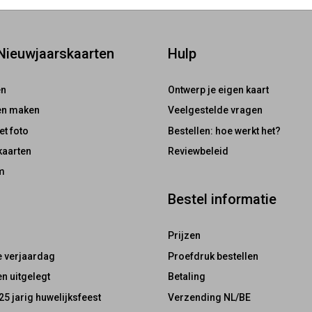
 Nieuwjaarskaarten
Hulp
en
Ontwerp je eigen kaart
ten maken
Veelgestelde vragen
et foto
Bestellen: hoe werkt het?
kaarten
Reviewbeleid
m
Bestel informatie
Prijzen
e verjaardag
Proefdruk bestellen
n uitgelegt
Betaling
25 jarig huwelijksfeest
Verzending NL/BE