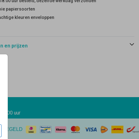
18:00 uur besteld, dezelfde werkdag verzonden
ie papiersoorten
achtige kleuren enveloppen
 en prijzen
 17.00 uur
EREGELD