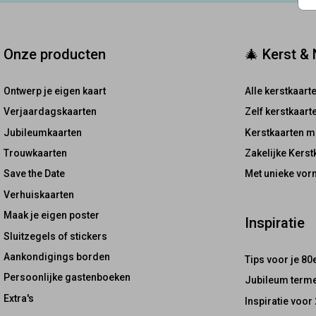
Onze producten
🎄 Kerst &
Ontwerp je eigen kaart
Alle kerstkaart
Verjaardagskaarten
Zelf kerstkaar
Jubileumkaarten
Kerstkaarten m
Trouwkaarten
Zakelijke Kerst
Save the Date
Met unieke vor
Verhuiskaarten
Maak je eigen poster
Inspiratie
Sluitzegels of stickers
Aankondigings borden
Tips voor je 80
Persoonlijke gastenboeken
Jubileum terme
Extra's
Inspiratie voor 