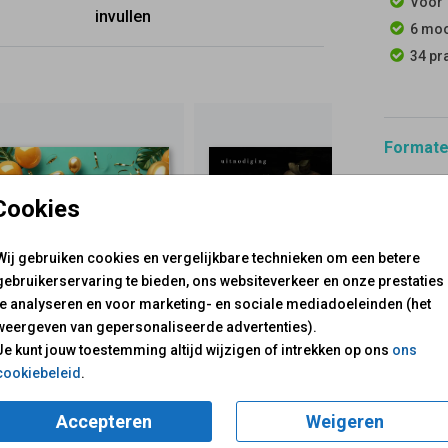
Voor 
invullen
6 moo
34 pr
Formaten
Cookies
Wij gebruiken cookies en vergelijkbare technieken om een betere
gebruikerservaring te bieden, ons websiteverkeer en onze prestaties
te analyseren en voor marketing- en sociale mediadoeleinden (het
weergeven van gepersonaliseerde advertenties).
voor je klaar!
Mail ons:
info@fuif.nl
Je kunt jouw toestemming altijd wijzigen of intrekken op ons
ons
Op werkdagen van
10.00 -
cookiebeleid
.
GOED G
Accepteren
Weigeren