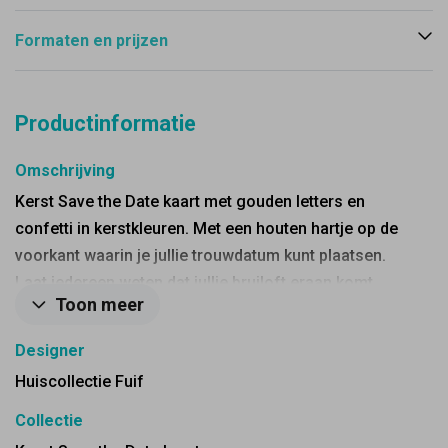
Formaten en prijzen
Productinformatie
Omschrijving
Kerst Save the Date kaart met gouden letters en
confetti in kerstkleuren. Met een houten hartje op de
voorkant waarin je jullie trouwdatum kunt plaatsen.
Laat iedereen weten dat jullie bruiloft eraan komt.
Toon meer
Gaaf met een gouden envelop.
Designer
Huiscollectie Fuif
Collectie