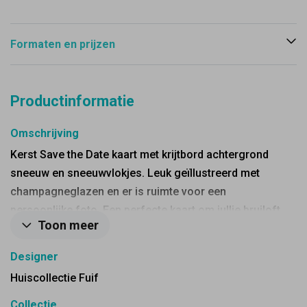
Formaten en prijzen
Productinformatie
Omschrijving
Kerst Save the Date kaart met krijtbord achtergrond
sneeuw en sneeuwvlokjes. Leuk geïllustreerd met
champagneglazen en er is ruimte voor een
persoonlijke foto. Een perfecte kaart om jullie bruiloft
Toon meer
mee aan te kondigen. Kies voor een mooi
bijpassende envelop zoals parelmoer.
Designer
Huiscollectie Fuif
Collectie