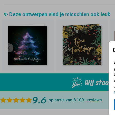
✨ Deze ontwerpen vind je misschien ook leuk
Wij staan 
9.6
op basis van 8.100+
reviews