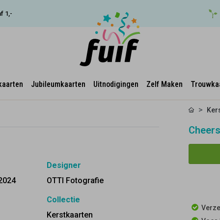
f 1,-
kaarten
Jubileumkaarten
Uitnodigingen
Zelf Maken
Trouwka
Ker
Cheers
Designer
2024
OTTI Fotografie
Collectie
Verze
Kerstkaarten