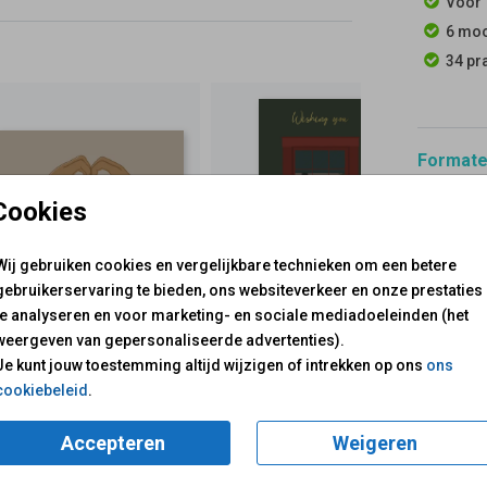
Voor 
6 moo
34 pr
Formaten
Cookies
Wij gebruiken cookies en vergelijkbare technieken om een betere
gebruikerservaring te bieden, ons websiteverkeer en onze prestaties
te analyseren en voor marketing- en sociale mediadoeleinden (het
voor je klaar!
Mail ons:
info@fuif.nl
weergeven van gepersonaliseerde advertenties).
Op werkdagen van
10.00 -
Je kunt jouw toestemming altijd wijzigen of intrekken op ons
ons
cookiebeleid
.
GOED G
Accepteren
Weigeren