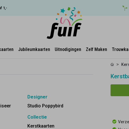
f 1,-
kaarten
Jubileumkaarten
Uitnodigingen
Zelf Maken
Trouwka
Ker
Kerstba
Designer
liseer
Studio Poppybird
Collectie
Verze
Kerstkaarten