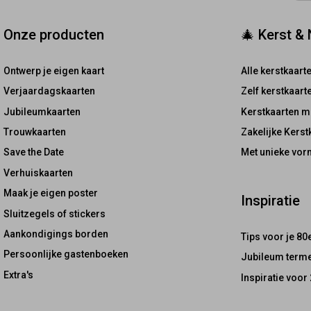
Onze producten
🎄 Kerst &
Ontwerp je eigen kaart
Alle kerstkaart
Verjaardagskaarten
Zelf kerstkaar
Jubileumkaarten
Kerstkaarten m
Trouwkaarten
Zakelijke Kerst
Save the Date
Met unieke vor
Verhuiskaarten
Maak je eigen poster
Inspiratie
Sluitzegels of stickers
Aankondigings borden
Tips voor je 80
Persoonlijke gastenboeken
Jubileum terme
Extra's
Inspiratie voor 