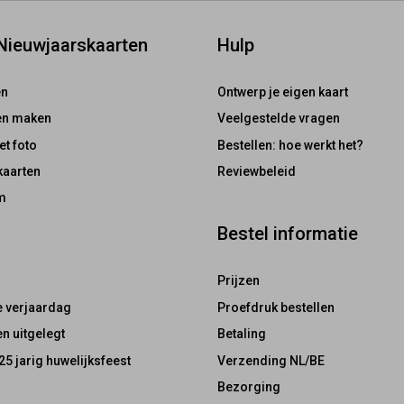
 Nieuwjaarskaarten
Hulp
en
Ontwerp je eigen kaart
ten maken
Veelgestelde vragen
et foto
Bestellen: hoe werkt het?
kaarten
Reviewbeleid
m
Bestel informatie
Prijzen
e verjaardag
Proefdruk bestellen
n uitgelegt
Betaling
25 jarig huwelijksfeest
Verzending NL/BE
Bezorging