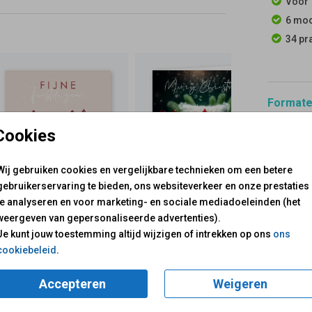
Voor 
6 moo
34 pr
Formaten
Cookies
Wij gebruiken cookies en vergelijkbare technieken om een betere
gebruikerservaring te bieden, ons websiteverkeer en onze prestaties
te analyseren en voor marketing- en sociale mediadoeleinden (het
voor je klaar!
Mail ons:
info@fuif.nl
weergeven van gepersonaliseerde advertenties).
Op werkdagen van
10.00 -
Je kunt jouw toestemming altijd wijzigen of intrekken op ons
ons
cookiebeleid
.
GOED G
Accepteren
Weigeren