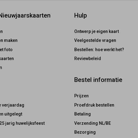
 Nieuwjaarskaarten
Hulp
en
Ontwerp je eigen kaart
ten maken
Veelgestelde vragen
et foto
Bestellen: hoe werkt het?
kaarten
Reviewbeleid
m
Bestel informatie
Prijzen
e verjaardag
Proefdruk bestellen
n uitgelegt
Betaling
25 jarig huwelijksfeest
Verzending NL/BE
Bezorging