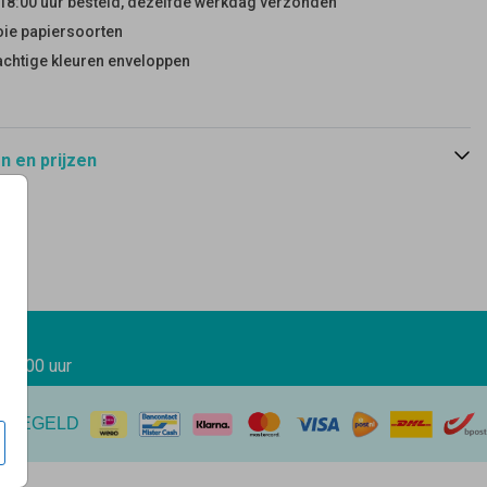
18:00 uur besteld, dezelfde werkdag verzonden
ie papiersoorten
achtige kleuren enveloppen
 en prijzen
 17.00 uur
EREGELD