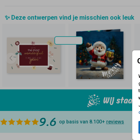
✨ Deze ontwerpen vind je misschien ook leuk
Goudfolie
Wij staan 
9.6
op basis van 8.100+
reviews