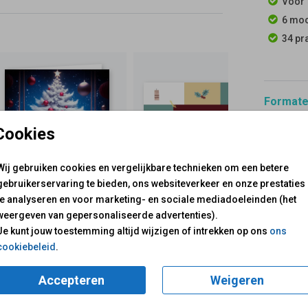
Voor 
6 moo
34 pr
Formaten
Cookies
Wij gebruiken cookies en vergelijkbare technieken om een betere
gebruikerservaring te bieden, ons websiteverkeer en onze prestaties
te analyseren en voor marketing- en sociale mediadoeleinden (het
voor je klaar!
Mail ons:
info@fuif.nl
weergeven van gepersonaliseerde advertenties).
Op werkdagen van
10.00 -
Je kunt jouw toestemming altijd wijzigen of intrekken op ons
ons
cookiebeleid
.
GOED G
Accepteren
Weigeren