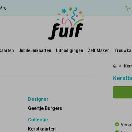
f 1,-
kaarten
Jubileumkaarten
Uitnodigingen
Zelf Maken
Trouwka
Ker
Kerstb
Designer
Geertje Burgers
Collectie
Verze
Kerstkaarten