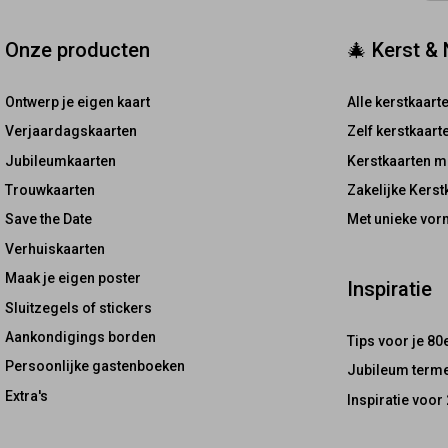
Onze producten
🎄 Kerst &
Ontwerp je eigen kaart
Alle kerstkaart
Verjaardagskaarten
Zelf kerstkaar
Jubileumkaarten
Kerstkaarten m
Trouwkaarten
Zakelijke Kerst
Save the Date
Met unieke vor
Verhuiskaarten
Maak je eigen poster
Inspiratie
Sluitzegels of stickers
Aankondigings borden
Tips voor je 80
Persoonlijke gastenboeken
Jubileum terme
Extra's
Inspiratie voor 