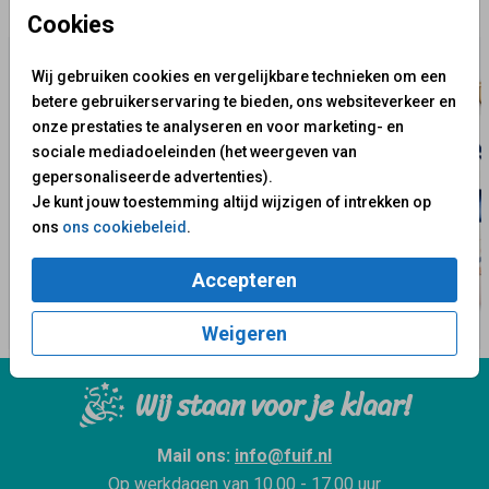
✨ Deze ontwerpen vind je misschien ook leuk
Cookies
Wij gebruiken cookies en vergelijkbare technieken om een
betere gebruikerservaring te bieden, ons websiteverkeer en
onze prestaties te analyseren en voor marketing- en
sociale mediadoeleinden (het weergeven van
gepersonaliseerde advertenties).
Je kunt jouw toestemming altijd wijzigen of intrekken op
ons
ons cookiebeleid
.
Accepteren
Weigeren
Wij staan voor je klaar!
Mail ons:
info@fuif.nl
Op werkdagen van
10.00 - 17.00 uur