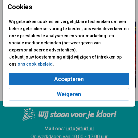
✨ Deze ontwerpen vind je misschien ook leuk
Cookies
Wij gebruiken cookies en vergelijkbare technieken om een
betere gebruikerservaring te bieden, ons websiteverkeer en
onze prestaties te analyseren en voor marketing- en
sociale mediadoeleinden (het weergeven van
gepersonaliseerde advertenties).
Je kunt jouw toestemming altijd wijzigen of intrekken op
ons
ons cookiebeleid
.
Accepteren
Weigeren
Wij staan voor je klaar!
Mail ons:
info@fuif.nl
Op werkdagen van
10.00 - 17.00 uur