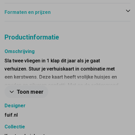
Formaten en prijzen
Productinformatie
Omschrijving
Sla twee vliegen in 1 klap dit jaar als je gaat
verhuizen. Stuur je verhuiskaart in combinatie met
een kerstwens. Deze kaart heeft vrolijke huisjes en
gouden en zilveren confetti. Met op de achtergrond
Toon meer
heel subtiel een rendier. Past leuk bij een gouden
envelop.
Designer
fuif.nl
Collectie