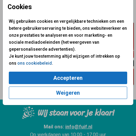
✨ Deze ontwerpen vind je misschien ook leuk
Cookies
Wij gebruiken cookies en vergelijkbare technieken om een
betere gebruikerservaring te bieden, ons websiteverkeer en
onze prestaties te analyseren en voor marketing- en
sociale mediadoeleinden (het weergeven van
gepersonaliseerde advertenties).
Je kunt jouw toestemming altijd wijzigen of intrekken op
ons
ons cookiebeleid
.
Accepteren
Weigeren
Wij staan voor je klaar!
Mail ons:
info@fuif.nl
Op werkdagen van
10.00 - 17.00 uur