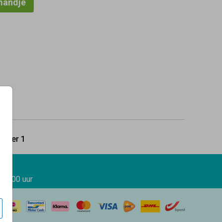
mandje
5
per 1
 17.00 uur