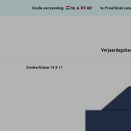
Snelle verzending
NL &
BE!
1e Proefdruk vana
Verjaardagska
Donkerblauw 15 X 11