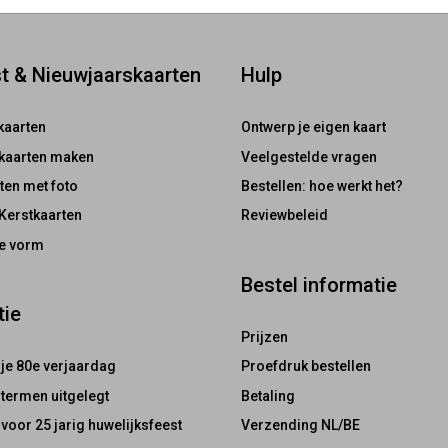
st & Nieuwjaarskaarten
Hulp
tkaarten
Ontwerp je eigen kaart
tkaarten maken
Veelgestelde vragen
ten met foto
Bestellen: hoe werkt het?
 Kerstkaarten
Reviewbeleid
ke vorm
Bestel informatie
tie
Prijzen
 je 80e verjaardag
Proefdruk bestellen
termen uitgelegt
Betaling
 voor 25 jarig huwelijksfeest
Verzending NL/BE