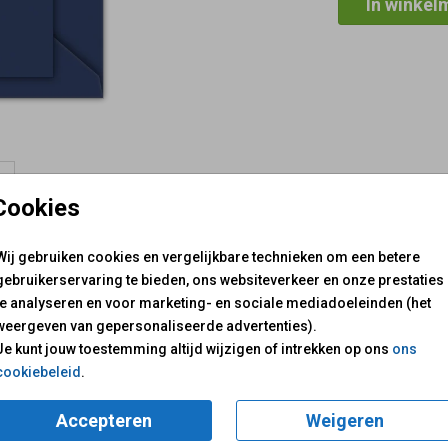
In winkel
Cookies
Wij gebruiken cookies en vergelijkbare technieken om een betere
Prijs:
€ 0,4
gebruikerservaring te bieden, ons websiteverkeer en onze prestaties
te analyseren en voor marketing- en sociale mediadoeleinden (het
weergeven van gepersonaliseerde advertenties).
n voor je klaar!
Mail ons:
info@fuif.nl
Je kunt jouw toestemming altijd wijzigen of intrekken op ons
ons
Op werkdagen van
10.00 -
cookiebeleid
.
iews
GOED GEREGELD
Accepteren
Weigeren