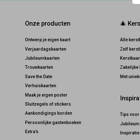
Onze producten
🎄 Ker
Ontwerp je eigen kaart
Alle kers
Verjaardagskaarten
Zelf kers
Jubileumkaarten
Kerstkaar
Trouwkaarten
Zakelijke
Save the Date
Met unie
Verhuiskaarten
Maak je eigen poster
Inspira
Sluitzegels of stickers
Aankondigings borden
Tips voor
Persoonlijke gastenboeken
Jubileum 
Extra's
Inspiratie