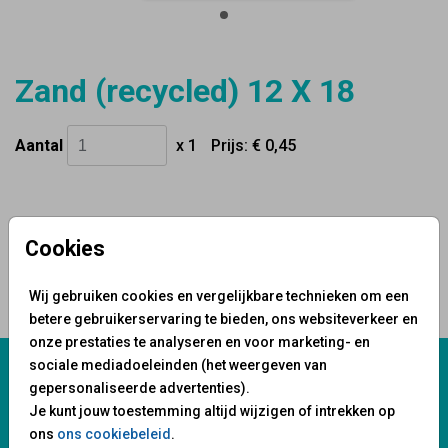
Zand (recycled) 12 X 18
Aantal
x 1
Prijs:
€ 0,45
Cookies
OMSCHRIJVING
zand (recycled) 12 x 18
Wij gebruiken cookies en vergelijkbare technieken om een
Prijs:
€ 0,45
betere gebruikerservaring te bieden, ons websiteverkeer en
per 1
onze prestaties te analyseren en voor marketing- en
sociale mediadoeleinden (het weergeven van
Wij staan voor je klaar!
gepersonaliseerde advertenties).
Je kunt jouw toestemming altijd wijzigen of intrekken op
Mail ons:
info@fuif.nl
ons
ons cookiebeleid
.