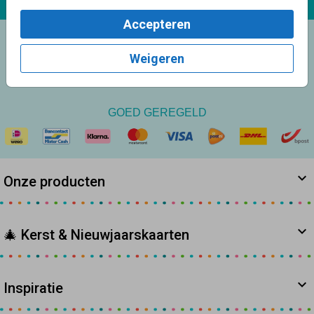
Op werkdagen van
10.00 - 17.00 uur
Accepteren
9.6
Weigeren
op basis van 8.100+
reviews
GOED GEREGELD
Onze producten
🎄 Kerst & Nieuwjaarskaarten
Inspiratie