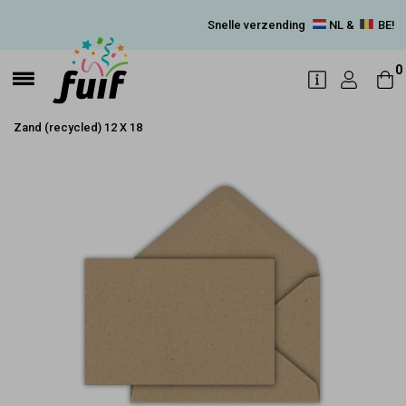
Snelle verzending
NL &
BE!
0
Zand (recycled) 12 X 18