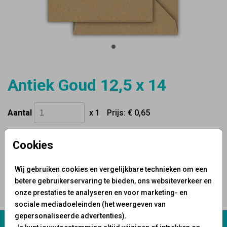
Antiek Goud 12,5 x 14
Aantal
x 1
Prijs:
€ 0,65
Cookies
OMSCHRIJVING
Wij gebruiken cookies en vergelijkbare technieken om een
antiek goud 12,5 x 14
betere gebruikerservaring te bieden, ons websiteverkeer en
onze prestaties te analyseren en voor marketing- en
Prijs:
€ 0,65
per 1
sociale mediadoeleinden (het weergeven van
gepersonaliseerde advertenties).