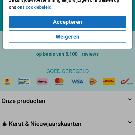
Wij staan voor je klaar!
Je kunt jouw toestemming altijd wijzigen of intrekken op
ons
ons cookiebeleid
.
Mail ons:
info@fuif.nl
Accepteren
Op werkdagen van
10.00 - 17.00 uur
Weigeren
9.6
op basis van 8.100+
reviews
GOED GEREGELD
Onze producten
🎄 Kerst & Nieuwjaarskaarten