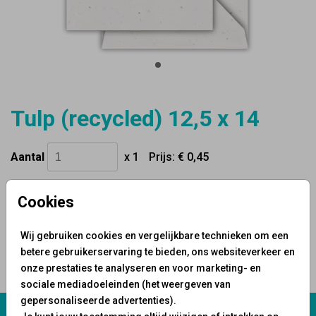
Tulp (recycled) 12,5 x 14
Aantal
x 1
Prijs:
€ 0,45
Cookies
OMSCHRIJVING
Wij gebruiken cookies en vergelijkbare technieken om een
tulp (recycled) 12,5 x 14
betere gebruikerservaring te bieden, ons websiteverkeer en
onze prestaties te analyseren en voor marketing- en
Prijs:
€ 0,45
per 1
sociale mediadoeleinden (het weergeven van
gepersonaliseerde advertenties).