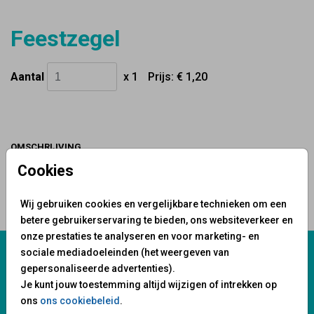
Feestzegel
Aantal
x 1
Prijs:
€ 1,20
OMSCHRIJVING
Port betaald zegel die verkrijgbaar is bij directe
Cookies
verzending van producten rondom trouwen en jubileum
Wij gebruiken cookies en vergelijkbare technieken om een
Prijs:
€ 1,20
per 1
betere gebruikerservaring te bieden, ons websiteverkeer en
onze prestaties te analyseren en voor marketing- en
Wij staan voor je klaar!
sociale mediadoeleinden (het weergeven van
gepersonaliseerde advertenties).
Je kunt jouw toestemming altijd wijzigen of intrekken op
Mail ons:
info@fuif.nl
ons
ons cookiebeleid
.
Op werkdagen van
10.00 - 17.00 uur