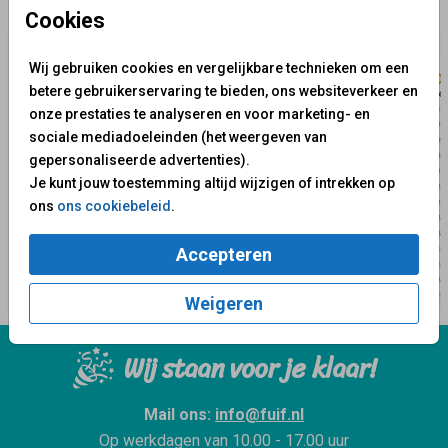
✨ Deze ontwerpen vind je misschien ook leuk
Cookies
Wij gebruiken cookies en vergelijkbare technieken om een
betere gebruikerservaring te bieden, ons websiteverkeer en
onze prestaties te analyseren en voor marketing- en
sociale mediadoeleinden (het weergeven van
gepersonaliseerde advertenties).
Je kunt jouw toestemming altijd wijzigen of intrekken op
ons
ons cookiebeleid
.
Accepteren
Weigeren
Wij staan voor je klaar!
Mail ons:
info@fuif.nl
Op werkdagen van
10.00 - 17.00 uur