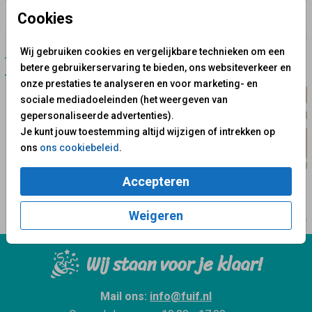
✨ Deze ontwerpen vind je misschien ook leuk
Cookies
Wij gebruiken cookies en vergelijkbare technieken om een
Sluitzegel
Sluitzegel
betere gebruikerservaring te bieden, ons websiteverkeer en
onze prestaties te analyseren en voor marketing- en
sociale mediadoeleinden (het weergeven van
gepersonaliseerde advertenties).
Je kunt jouw toestemming altijd wijzigen of intrekken op
ons
ons cookiebeleid
.
Accepteren
Weigeren
Wij staan voor je klaar!
Mail ons:
info@fuif.nl