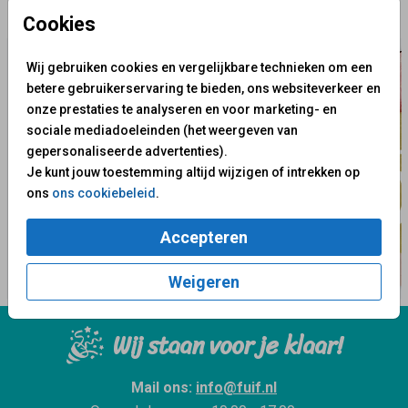
✨ Deze ontwerpen vind je misschien ook leuk
Cookies
Wij gebruiken cookies en vergelijkbare technieken om een
betere gebruikerservaring te bieden, ons websiteverkeer en
onze prestaties te analyseren en voor marketing- en
sociale mediadoeleinden (het weergeven van
gepersonaliseerde advertenties).
Je kunt jouw toestemming altijd wijzigen of intrekken op
ons
ons cookiebeleid
.
Accepteren
Weigeren
Wij staan voor je klaar!
Mail ons:
info@fuif.nl