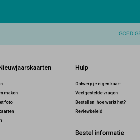
GOED G
 Nieuwjaarskaarten
Hulp
en
Ontwerp je eigen kaart
ten maken
Veelgestelde vragen
et foto
Bestellen: hoe werkt het?
kaarten
Reviewbeleid
m
Bestel informatie