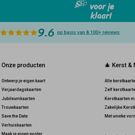
voor je
klaar!
9.6
op basis van 8.100+
reviews
Onze producten
🎄 Kerst &
Ontwerp je eigen kaart
Alle kerstkaart
Verjaardagskaarten
Zelf kerstkaar
Jubileumkaarten
Kerstkaarten m
Trouwkaarten
Zakelijke Kerst
Save the Date
Met unieke vor
Verhuiskaarten
Maak je eigen poster