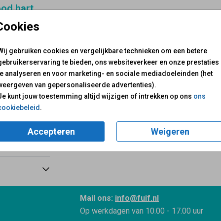
ood hart
Cookies
Wij gebruiken cookies en vergelijkbare technieken om een betere
1,00
gebruikerservaring te bieden, ons websiteverkeer en onze prestaties
te analyseren en voor marketing- en sociale mediadoeleinden (het
weergeven van gepersonaliseerde advertenties).
Je kunt jouw toestemming altijd wijzigen of intrekken op ons
ons
cookiebeleid
.
Accepteren
Weigeren
Mail ons:
info@fuif.nl
Op werkdagen van
10.00 - 17.00 uur