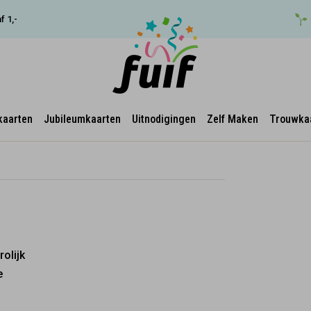
f 1,-
kaarten
Jubileumkaarten
Uitnodigingen
Zelf Maken
Trouwka
rolijk
e