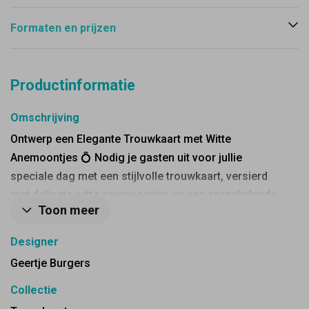
Formaten en prijzen
Productinformatie
Omschrijving
Ontwerp een Elegante Trouwkaart met Witte
Anemoontjes 💍 Nodig je gasten uit voor jullie
speciale dag met een stijlvolle trouwkaart, versierd
met delicate witte anemoontjes en een sprankelende
Toon meer
goudfolie tekst. Laat jullie liefde stralen en maak een
blijvende indruk. Begin nu en geef jullie uitnodiging
Designer
een gouden randje!
Geertje Burgers
Collectie