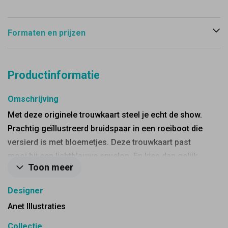
Formaten en prijzen
Productinformatie
Omschrijving
Met deze originele trouwkaart steel je echt de show.
Prachtig geïllustreerd bruidspaar in een roeiboot die
versierd is met bloemetjes. Deze trouwkaart past
mooi bij een lichtblauwe envelop. En kies dan gelijk
Toon meer
voor een leuke sluitzegel, dat maakt de kaart
helemaal af.
Designer
Anet Illustraties
Collectie